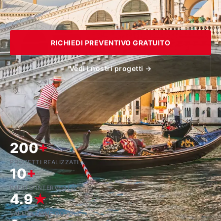
RICHIEDI PREVENTIVO GRATUITO
Vedi i nostri progetti →
200
+
PROGETTI REALIZZATI
10
+
PAESI D'INTERVENTO
4.9
★
VALUTAZIONE GOOGLE