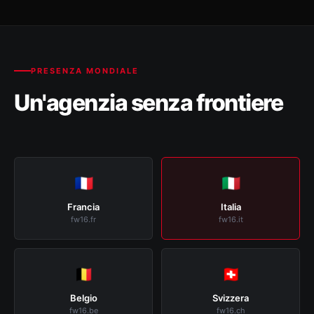
PRESENZA MONDIALE
Un'agenzia senza frontiere
🇫🇷
🇮🇹
Francia
Italia
fw16.fr
fw16.it
🇧🇪
🇨🇭
Belgio
Svizzera
fw16.be
fw16.ch