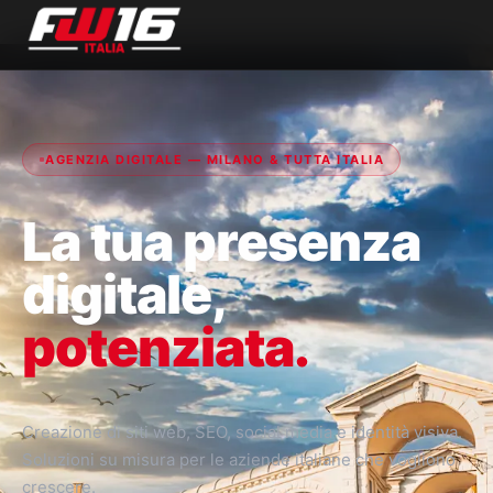
AGENZIA DIGITALE — MILANO & TUTTA ITALIA
La tua presenza
digitale,
potenziata.
Creazione di siti web, SEO, social media e identità visiva.
Soluzioni su misura per le aziende italiane che vogliono
crescere.