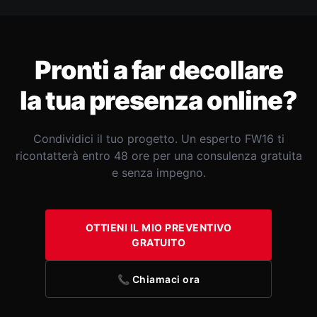
Pronti a far decollare
la tua presenza online?
Condividici il tuo progetto. Un esperto FW16 ti
ricontatterà entro 48 ore per una consulenza gratuita
e senza impegno.
OTTIENI IL MIO PREVENTIVO
GRATUITO
📞 Chiamaci ora