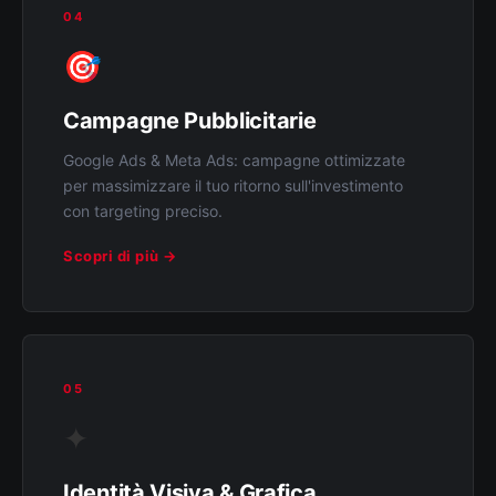
04
🎯
Campagne Pubblicitarie
Google Ads & Meta Ads: campagne ottimizzate
per massimizzare il tuo ritorno sull'investimento
con targeting preciso.
Scopri di più →
05
✦
Identità Visiva & Grafica