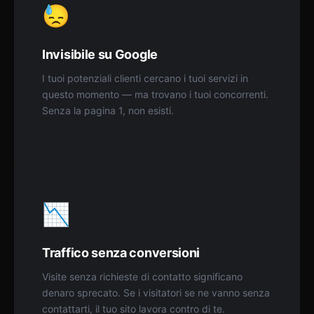
😓
Invisibile su Google
I tuoi potenziali clienti cercano i tuoi servizi in
questo momento — ma trovano i tuoi concorrenti.
Senza la pagina 1, non esisti.
📉
Traffico senza conversioni
Visite senza richieste di contatto significano
denaro sprecato. Se i visitatori se ne vanno senza
contattarti, il tuo sito lavora contro di te.