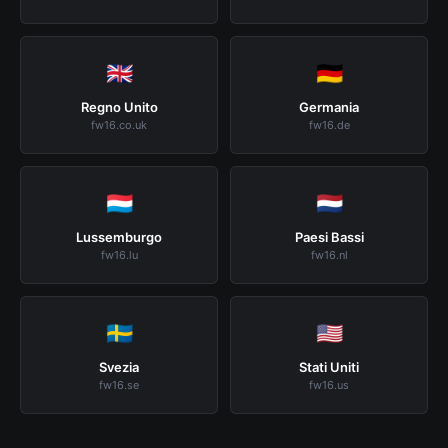
🇬🇧
🇩🇪
Regno Unito
Germania
fw16.co.uk
fw16.de
🇱🇺
🇳🇱
Lussemburgo
Paesi Bassi
fw16.lu
fw16.nl
🇸🇪
🇺🇸
Svezia
Stati Uniti
fw16.se
fw16.us