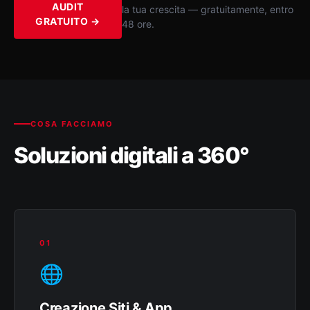
AUDIT
la tua crescita — gratuitamente, entro
GRATUITO →
48 ore.
COSA FACCIAMO
Soluzioni digitali a 360°
01
🌐
Creazione Siti & App