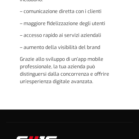
– comunicazione diretta con i clienti
– maggiore fidelizzazione degli utenti
– accesso rapido ai servizi aziendali
– aumento della visibilità del brand
Grazie allo sviluppo di un’app mobile
professionale, la tua azienda può
distinguersi dalla concorrenza e offrire
un’esperienza digitale avanzata.