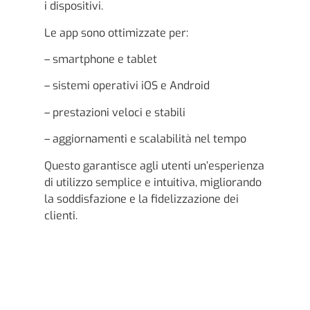
i dispositivi.
Le app sono ottimizzate per:
– smartphone e tablet
– sistemi operativi iOS e Android
– prestazioni veloci e stabili
– aggiornamenti e scalabilità nel tempo
Questo garantisce agli utenti un’esperienza
di utilizzo semplice e intuitiva, migliorando
la soddisfazione e la fidelizzazione dei
clienti.