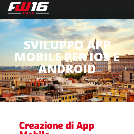
SVILUPPO APP
MOBILE PER IOS E
ANDROID
Creazione di App